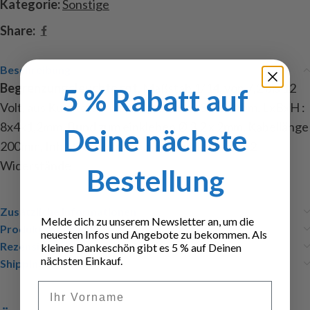
Kategorie:
Sonstige
Share:
Beschreibung
Begrenzungsleuchte rot
, Maßstab 1/14, von 7,2 bis 12
5 % Rabatt auf
Volt, aus Kunststoff mit eingeklebter SMD, Abm. LxBxH :
8x4x1,2mm, Bund zum einkleben Ø 3,2 x 2mm, Kabellänge
Deine nächste
200mm, Inhalt : 2 Begrenzungsleuchten in rot, 2
Widerstände
Bestellung
Zusätzliche Informationen
Melde dich zu unserem Newsletter an, um die
Produktsicherheit
neuesten Infos und Angebote zu bekommen. Als
Rezensionen (0)
kleines Dankeschön gibt es 5 % auf Deinen
nächsten Einkauf.
Shipping & Delivery
Vorname