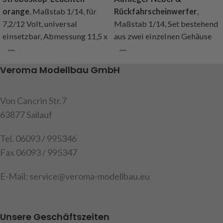
orange
, Maßstab 1/14, für
Rückfahrscheinwerfer
,
7,2/12 Volt, universal
Maßstab 1/14, Set bestehend
einsetzbar, Abmessung 11,5 x
aus zwei einzelnen Gehäuse
4,5 x 2,5 mm, Kabellänge ca.
aus Aluminium, je 1 Glas klar
100mm, Inhalt: 2 Stroboskop-
und 1 Glas rot, mit einem
Veroma Modellbau GmbH
Leuchten orange, 1
Birnchen beleuchtbar, das
Widerstand, Anleitung
Glas wird aufgesteckt,
Durchmesser ca. 11,5mm,
Von Cancrin Str.7
Achtung !
Nicht geeignet für
Höhe ca. 6mm, Inhalt: 2
63877 Sailauf
die MFC von Tamiya
Gehäuse, 1 Glas klar, 1 Glas
Art.Nr. 907678
rot, Befestigungsschrauben
Tel. 06093 / 995346
Achtung !
Nicht für Kinder
Fax 06093 / 995347
Art.Nr. 907077
unter 14 Jahren geeignet.
E-Mail: service@veroma-modellbau.eu
Unsere Geschäftszeiten