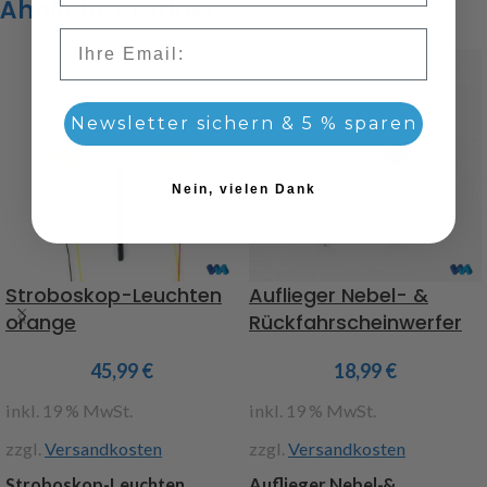
Ähnliche Produkte
Email
Newsletter sichern & 5 % sparen
Nein, vielen Dank
Stroboskop-Leuchten
Auflieger Nebel- &
orange
Rückfahrscheinwerfer
45,99
€
18,99
€
inkl. 19 % MwSt.
inkl. 19 % MwSt.
zzgl.
Versandkosten
zzgl.
Versandkosten
Stroboskop-Leuchten
Auflieger Nebel-&