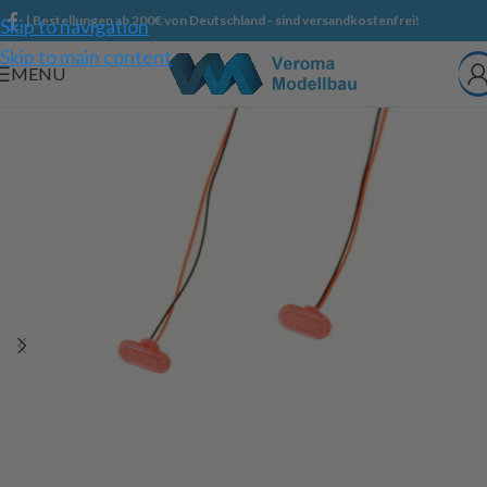
| Bestellungen ab 200€ von Deutschland - sind versandkostenfrei!
Skip to navigation
Skip to main content
MENU