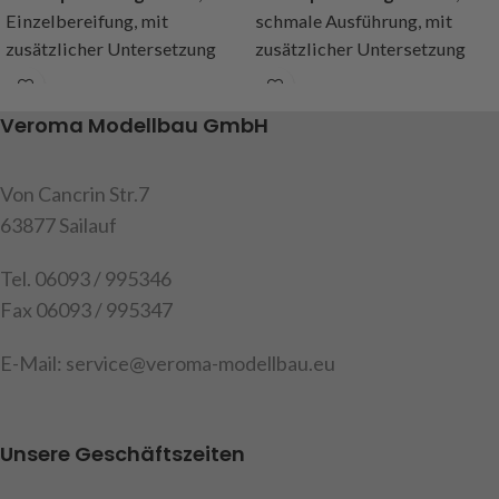
Einzelbereifung, mit
schmale Ausführung, mit
zusätzlicher Untersetzung
zusätzlicher Untersetzung
(Planetengetriebe) an der
(Planetengetriebe) an der
Abtriebsachse,Gesamtuntersetzung
Abtriebsachse,Gesamtunterse
Veroma Modellbau GmbH
10,16:1, 8-fach Kugelgelagert,
10,16:1, 8-fach Kugelgelagert,
4-fach Gleitgelagert .
4-fach Gleitgelagert, mit dem
Durchtrieb kann eine weitere
Von Cancrin Str.7
Art.Nr. 218332
Achse angetrieben werden.
63877 Sailauf
Art.Nr. 218325
Tel. 06093 / 995346
Fax 06093 / 995347
E-Mail: service@veroma-modellbau.eu
Unsere Geschäftszeiten