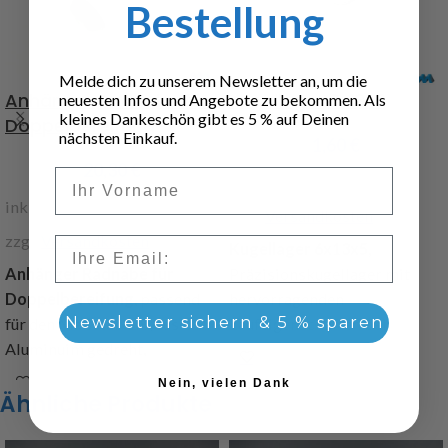
Bestellung
Melde dich zu unserem Newsletter an, um die
Anhänger Radnabe für
Kugellager 6x13x5
neuesten Infos und Angebote zu bekommen. Als
kleines Dankeschön gibt es 5 % auf Deinen
Doppelbereifung
nächsten Einkauf.
1,60
€
20,30
€
Vorname
inkl. 19 % MwSt.
inkl. 19 % MwSt.
zzgl.
Versandkosten
zzgl.
Versandkosten
Email
Kugellager 6x13x5,
Anhänger Radnabe für
Präzisionskugellager mit
Doppelbereifung
, passend
hervorragenden
Newsletter sichern & 5 % sparen
für den Maßstab 1:8, aus
Laufeigenschaften bei
Aluminuim gedreht,
höhster Geräuscharmut
Abdeckkappe aus Kunststoff,
Art.Nr. 204021
Nein, vielen Dank
Ähnliche Produkte
2 Kugellagersitze 6x13x5,
Bohrungen Radschrauben 3,2