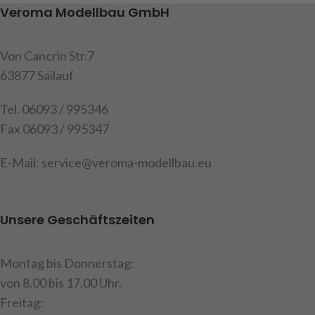
Veroma Modellbau GmbH
Wischer und einem kleinen
von 96mm geeignet, Inhalt : 1
Wischer, Abm.: kleiner
Unterfahrschutz , 2
Scheibenwischer :
Rückleuchtenhalter,
Von Cancrin Str.7
Gesamtlänge 42mm,
Befestigungsschrauben
63877 Sailauf
Wischerblattlänge 31mm,
Art.Nr. 907366
Aufnahmebohrung 2mm,
Tel. 06093 / 995346
großer Scheibenwischer :
Fax 06093 / 995347
Wischerblattlänge 60mm,
Armlänge 53mm,
E-Mail: service@veroma-modellbau.eu
Aufnahmebohrung 2mm,
Inhalt : Set aus 5 Teilen
Art.Nr. 907369
Unsere Geschäftszeiten
Montag bis Donnerstag:
von 8.00 bis 17.00 Uhr.
Freitag: