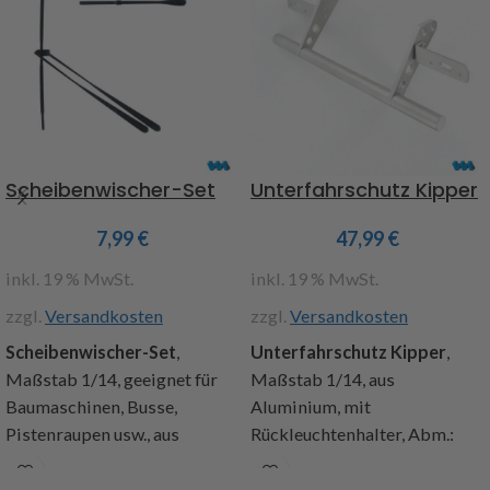
Pendelausgleich, Abstützung
hinten manuell verstellbar, 7-
Kammer Rückleuchten,
Nummernschildhalter,
Kotflügel halbrund, 16fach
kugelgelagerte Räder,
Holzauflagen,
Scheibenwischer-Set
Unterfahrschutz Kipper
Verbreiterungen,
Unterfahrschutz,
7,99
€
47,99
€
Dekorbogen, Bauanleitung
inkl. 19 % MwSt.
inkl. 19 % MwSt.
Abmaße: Länge 855mm,
zzgl.
Versandkosten
zzgl.
Versandkosten
Breite 195mm, Gesamthöhe
265mm, Höhe Plattform
Scheibenwischer-Set
,
Unterfahrschutz Kipper
,
75mm, Gewicht 5,2 kg
Maßstab 1/14, geeignet für
Maßstab 1/14, aus
Baumaschinen, Busse,
Aluminium, mit
Art.Nr. 907400
Pistenraupen usw., aus
Rückleuchtenhalter, Abm.:
Achtung!
Nicht für Kinder
Kunststoff , bestehend aus
Breite 175mm, Höhe ca.
unter 14 Jahren geeignet.
einem großen Doppelarm -
50mm, für eine Rahmenbreite