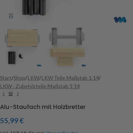
Click to enlarge
Start
/
Shop
/
LKW
/
LKW Teile Maßstab 1:14
/
LKW - Zubehörteile Maßstab 1:14
Alu-Staufach mit Holzbretter
55,99
€
inkl. 19 % MwSt.
zzgl.
Versandkosten