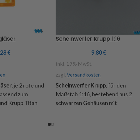
gläser
Scheinwerfer Krupp 1:16
,28
€
9,80
€
inkl. 19 % MwSt.
en
zzgl.
Versandkosten
läser
, je 2 rote und
Scheinwerfer Krupp
, für den
passend zum
Maßstab 1:16, bestehend aus 2
und Krupp Titan
schwarzen Gehäusen mit
Metallreflektoren und Gläsern
Art.Nr. 222552