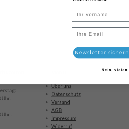
Vorname
Email
Newsletter sichern
Nein, vielen
ftszeiten
Menü
Über uns
erstag:
Datenschutz
0 Uhr.
Versand
AGB
 Uhr .
Impressum
Widerruf