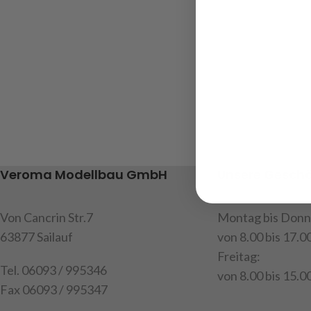
Veroma Modellbau GmbH
Unsere Geschä
Von Cancrin Str.7
Montag bis Donn
63877 Sailauf
von 8.00 bis 17.0
Freitag:
Tel. 06093 / 995346
von 8.00 bis 15.00
Fax 06093 / 995347