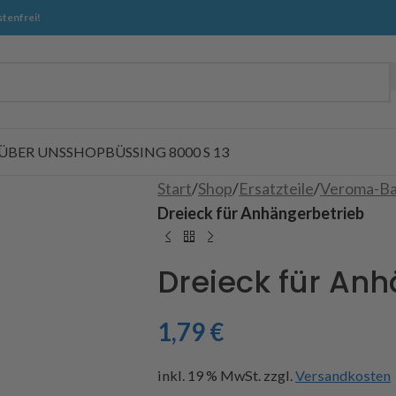
tenfrei!
ÜBER UNS
SHOP
BÜSSING 8000 S 13
Start
/
Shop
/
Ersatzteile
/
Veroma-Ba
Dreieck für Anhängerbetrieb
Dreieck für An
1,79
€
inkl. 19 % MwSt.
zzgl.
Versandkosten