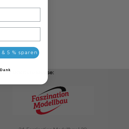
 & 5 % sparen
 Dank
Nächste Messe: