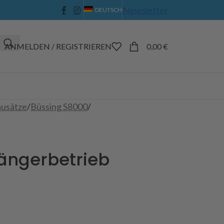
Newsletter
DEUTSCH
ANMELDEN / REGISTRIEREN
0,00
€
usätze
/
Büssing S8000
/
hängerbetrieb