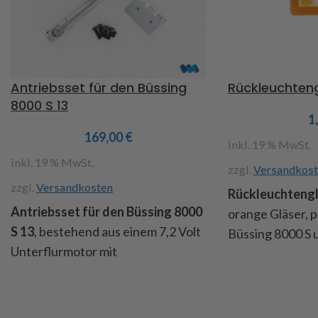
Antriebsset für den Büssing
Rückleuchten
8000 S 13
1
169,00
€
inkl. 19 % MwSt.
inkl. 19 % MwSt.
zzgl.
Versandkost
zzgl.
Versandkosten
Rückleuchteng
Antriebsset für den Büssing 8000
orange Gläser, 
S 13
, bestehend aus einem 7,2 Volt
Büssing 8000 S 
Unterflurmotor mit
Art.Nr. 2128
Planetengetriebe der Firma
Servonaut, der Motor ist
vorentstört , hat eine