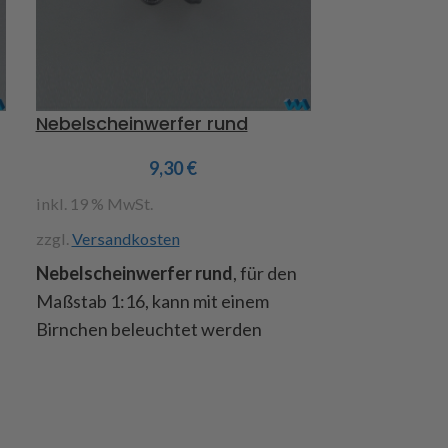
Nebelscheinwerfer rund
Trilex – Dop
9,30
€
inkl. 19 % MwSt.
inkl. 19 % MwS
zzgl.
Versandkosten
zzgl.
Versandk
Nebelscheinwerfer rund
, für den
Trilex - Dopp
Maßstab 1:16, kann mit einem
grauem Kunst
Birnchen beleuchtet werden
Art. Nr. 2209
Art.Nr. 220983