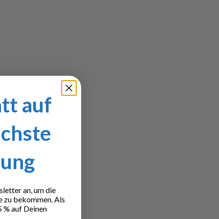
tt auf
ächste
lung
etter an, um die
e zu bekommen. Als
5 % auf Deinen