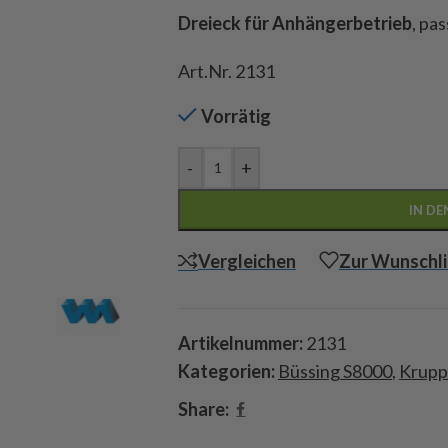
Dreieck für Anhängerbetrieb
, pa
Art.Nr. 2131
Vorrätig
-
+
IN D
Vergleichen
Zur Wunschli
Artikelnummer:
2131
Kategorien:
Büssing S8000
,
Krupp
Share: